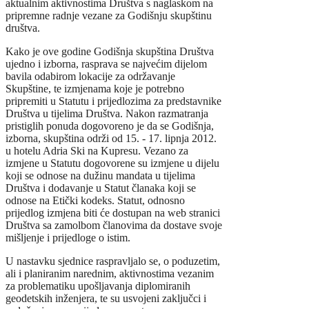
aktualnim aktivnostima Društva s naglaskom na
pripremne radnje vezane za Godišnju skupštinu
društva.
Kako je ove godine Godišnja skupština Društva
ujedno i izborna, rasprava se najvećim dijelom
bavila odabirom lokacije za održavanje
Skupštine, te izmjenama koje je potrebno
pripremiti u Statutu i prijedlozima za predstavnike
Društva u tijelima Društva. Nakon razmatranja
pristiglih ponuda dogovoreno je da se Godišnja,
izborna, skupština održi od 15. - 17. lipnja 2012.
u hotelu Adria Ski na Kupresu. Vezano za
izmjene u Statutu dogovorene su izmjene u dijelu
koji se odnose na dužinu mandata u tijelima
Društva i dodavanje u Statut članaka koji se
odnose na Etički kodeks. Statut, odnosno
prijedlog izmjena biti će dostupan na web stranici
Društva sa zamolbom članovima da dostave svoje
mišljenje i prijedloge o istim.
U nastavku sjednice raspravljalo se, o poduzetim,
ali i planiranim narednim, aktivnostima vezanim
za problematiku upošljavanja diplomiranih
geodetskih inženjera, te su usvojeni zaključci i