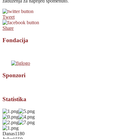
zaduženja za naprijed spomenuto.
Tweet
Share
Fondacija
Sponzori
Statistika
Danas
1180