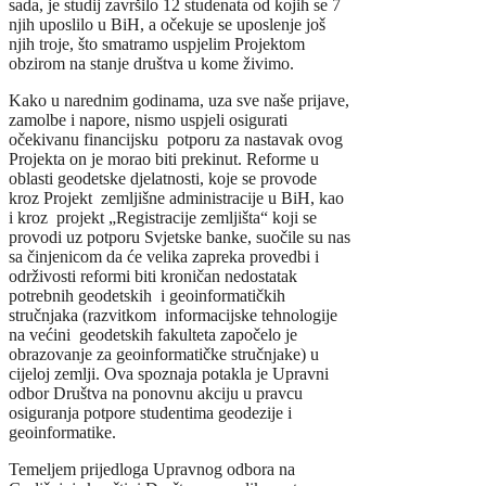
sada, je studij završilo 12 studenata od kojih se 7
njih uposlilo u BiH, a očekuje se uposlenje još
njih troje, što smatramo uspjelim Projektom
obzirom na stanje društva u kome živimo.
Kako u narednim godinama, uza sve naše prijave,
zamolbe i napore, nismo uspjeli osigurati
očekivanu financijsku potporu za nastavak ovog
Projekta on je morao biti prekinut. Reforme u
oblasti geodetske djelatnosti, koje se provode
kroz Projekt zemljišne administracije u BiH, kao
i kroz projekt „Registracije zemljišta“ koji se
provodi uz potporu Svjetske banke, suočile su nas
sa činjenicom da će velika zapreka provedbi i
održivosti reformi biti kroničan nedostatak
potrebnih geodetskih i geoinformatičkih
stručnjaka (razvitkom informacijske tehnologije
na većini geodetskih fakulteta započelo je
obrazovanje za geoinformatičke stručnjake) u
cijeloj zemlji. Ova spoznaja potakla je Upravni
odbor Društva na ponovnu akciju u pravcu
osiguranja potpore studentima geodezije i
geoinformatike.
Temeljem prijedloga Upravnog odbora na