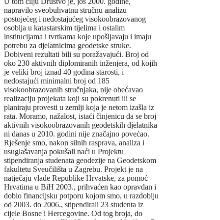
U tom cilju Društvo je, još 2000. godine,
napravilo sveobuhvatnu stručnu analizu
postojećeg i nedostajućeg visokoobrazovanog
osoblja u katastarskim tijelima i ostalim
institucijama i tvrtkama koje upošljavaju i imaju
potrebu za djelatnicima geodetske struke.
Dobiveni rezultati bili su poražavajući. Broj od
oko 230 aktivnih diplomiranih inženjera, od kojih
je veliki broj iznad 40 godina starosti, i
nedostajući minimalni broj od 185
visokoobrazovanih stručnjaka, nije obećavao
realizaciju projekata koji su pokrenuti ili se
planiraju provesti u zemlji koja je netom izašla iz
rata. Moramo, nažalost, istaći činjenicu da se broj
aktivnih visokoobrazovanih geodetskih djelatnika
ni danas u 2010. godini nije značajno povećao.
Rješenje smo, nakon silnih rasprava, analiza i
usuglašavanja pokušali naći u Projektu
stipendiranja studenata geodezije na Geodetskom
fakultetu Sveučilišta u Zagrebu. Projekt je na
natječaju vlade Republike Hrvatske, za pomoć
Hrvatima u BiH 2003., prihvaćen kao opravdan i
dobio financijsku potporu kojom smo, u razdoblju
od 2003. do 2006., stipendirali 23 studenta iz
cijele Bosne i Hercegovine. Od tog broja, do