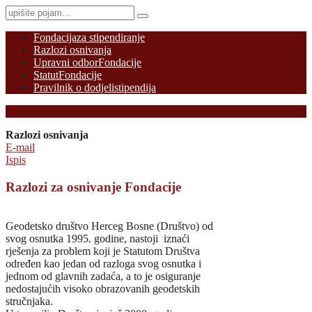
Fondacija
za stipendiranje
Razlozi osnivanja
Upravni odbor
Fondacije
Statut
Fondacije
Pravilnik o dodjeli
stipendija
Razlozi osnivanja
E-mail
Ispis
Razlozi za osnivanje Fondacije
Geodetsko društvo Herceg Bosne (Društvo) od
svog osnutka 1995. godine, nastoji iznaći
rješenja za problem koji je Statutom Društva
određen kao jedan od razloga svog osnutka i
jednom od glavnih zadaća, a to je osiguranje
nedostajućih visoko obrazovanih geodetskih
stručnjaka.