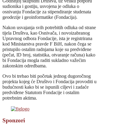
Godišnjoj skupštini Društva, uz veliku potporu
sudionika i gostiju, usvojena je odluka o
osnivanju Fondacije za stipendiranje studenata
geodezije i geoinformatike (Fondacija).
Nakon usvajanja svih potrebitih odluka od strane
tijela Društva, kao Osnivača, i novoizabranog
Upravnog odbora Fondacije, ista je registrirana
kod Ministarstva pravde F BiH, nakon čega se
pristupilo ostalim radnjama koje su predviđene
(pečat, ID broj, statistika, otvaranje računa) kako
bi Fondacija mogla raditi sukladno važećim
zakonskim odredbama.
Ovo bi trebao biti početak jednog dugoročnog
projekta kojeg će Društvo i Fondacija provoditi u
budućnosti kako bi se ispunili ciljevi i zadaće
predviđene Statutom Fondacije i ostalim
potrebnim aktima.
Sponzori