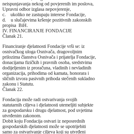
neispunjavanja nekog od povjerenih im poslova,
Upravni odbor izglasa nepovjerenje,
c. ukoliko ne zastupaju interese Fondacije,
d. u slučajevima kršenje pozitivnih zakonskih
propisa BiH.
IV. FINANCIRANJE FONDACIJE
Članak 21.
Financiranje djelatnosti Fondacije vrši se: iz
osnivačkog uloga Osnivača, dragovoljnim
prilozima članstva Osnivača i prijatelja Fondacije,
donacijama fizičkih i pravnih osoba, sredstvima
dodijeljenim iz proračuna, vladinih i nevladinih
organizacija, prihodima od kamata, honorara i
sličnih izvora pasivnih prihoda stečenih sukladno
zakonu i Statutu.
Članak 22.
Fondacija može radi ostvarivanja svojih
statutarnih ciljeva i djelatnosti utemeljiti subjekte
za gospodarsku i drugu djelatnost, pod uvjetima
utvrđenim zakonom.
Dobit koju Fondacija ostvari iz neposrednih
gospodarskih djelatnosti može se upotrijebiti
samo za ostvarivanje ciljeva koji su utvrđeni