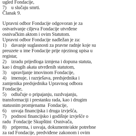
ugled Fondacije,
7) u slučaju smrti.
Članak 9.
Upravni odbor Fondacije odgovoran je za
ostvarivanje ciljeva Fondacije utvrđene
osnivačkim aktom i ovim Statutom.
Upravni odbor Fondacije nadležan je za:
1) davanje suglasnosti za pravne radnje koje su
preuzete u ime Fondacije prije njezinog upisa u
registar,
2) izradu prijedloga izmjena i dopuna statuta,
kao i drugih akata utvrđenih statutom,
3) upravljanje imovinom Fondacije,
4) imenuje, i razrješava, predsjednika i
zamjenika predsjednika Upravnog odbora
Fondacije,
5) odlučuje o pripajanju, razdvajanju,
transformaciji i prestanku rada, kao i drugim
statusnim promjenama Fondacije,
6) usvaja financijska i druga izvješća,
7) podnosi financijsko i godišnje izvješće o
radu Fondacije Skupštini Osnivača,
8) priprema, i usvaja, dokumente/akte potrebne
za rad Fondacije, predviđene zakonom i ovim