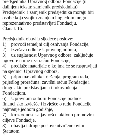
predsjednika Upravnog odbora Fondacije (u
daljnjem tekstu: zamjenik predsjednika).
Predsjednik i zamjenik predsjednika moraju biti
osobe koja svojim znanjem i ugledom mogu
reprezentativno predstavljati Fondaciju.
Članak 16.
Predsjednik obavlja sljedeće poslove:
1) provodi temeljni cilj osnivanja Fondacije,
2) izvršava odluke Upravnog odbora,
3) uz suglasnost Upravnog odbora, zaključuje
ugovore u ime i za račun Fondacije,
4) predlaže materijale o kojima će se raspravljati
na sjednici Upravnog odbora,
5) priprema: odluke, rješenja, program rada,
prijedlog proračuna, završni račun Fondacije i
druge akte predstavljanja i rukovođenja
Fondacijom,
6) Upravnom odboru Fondacije podnosi
financijsko izvješće i izvješće o radu Fondacije
najmanje jednom godišnje,
7) kroz odnose sa javnošću aktivno promovira
ciljeve Fondacije,
8) obavlja i druge poslove utvrđene ovim
Statutom.