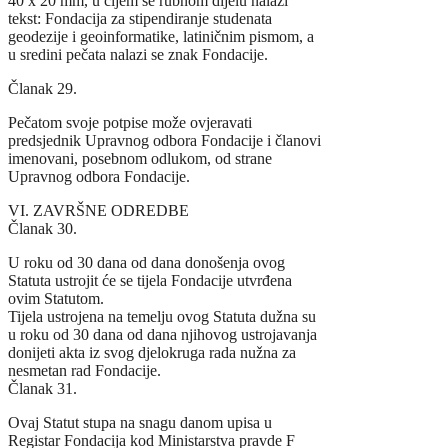
40 x 20 mm, u čijem se rubnom dijelu nalazi
tekst: Fondacija za stipendiranje studenata
geodezije i geoinformatike, latiničnim pismom, a
u sredini pečata nalazi se znak Fondacije.
Članak 29.
Pečatom svoje potpise može ovjeravati
predsjednik Upravnog odbora Fondacije i članovi
imenovani, posebnom odlukom, od strane
Upravnog odbora Fondacije.
VI. ZAVRŠNE ODREDBE
Članak 30.
U roku od 30 dana od dana donošenja ovog
Statuta ustrojit će se tijela Fondacije utvrđena
ovim Statutom.
Tijela ustrojena na temelju ovog Statuta dužna su
u roku od 30 dana od dana njihovog ustrojavanja
donijeti akta iz svog djelokruga rada nužna za
nesmetan rad Fondacije.
Članak 31.
Ovaj Statut stupa na snagu danom upisa u
Registar Fondacija kod Ministarstva pravde F