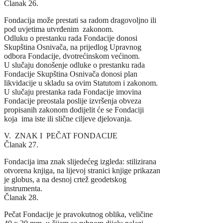
Članak 26.
Fondacija može prestati sa radom dragovoljno ili
pod uvjetima utvrđenim zakonom.
Odluku o prestanku rada Fondacije donosi
Skupština Osnivača, na prijedlog Upravnog
odbora Fondacije, dvotrećinskom većinom.
U slučaju donošenje odluke o prestanku rada
Fondacije Skupština Osnivača donosi plan
likvidacije u skladu sa ovim Statutom i zakonom.
U slučaju prestanka rada Fondacije imovina
Fondacije preostala poslije izvršenja obveza
propisanih zakonom dodijelit će se Fondaciji
koja ima iste ili slične ciljeve djelovanja.
V. ZNAK I PEČAT FONDACIJE
Članak 27.
Fondacija ima znak slijedećeg izgleda: stilizirana
otvorena knjiga, na lijevoj stranici knjige prikazan
je globus, a na desnoj crtež geodetskog
instrumenta.
Članak 28.
Pečat Fondacije je pravokutnog oblika, veličine