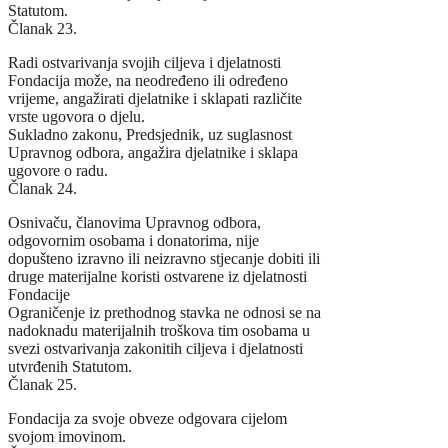
Statutom.
Članak 23.
Radi ostvarivanja svojih ciljeva i djelatnosti
Fondacija može, na neodređeno ili određeno
vrijeme, angažirati djelatnike i sklapati različite
vrste ugovora o djelu.
Sukladno zakonu, Predsjednik, uz suglasnost
Upravnog odbora, angažira djelatnike i sklapa
ugovore o radu.
Članak 24.
Osnivaču, članovima Upravnog odbora,
odgovornim osobama i donatorima, nije
dopušteno izravno ili neizravno stjecanje dobiti ili
druge materijalne koristi ostvarene iz djelatnosti
Fondacije
Ograničenje iz prethodnog stavka ne odnosi se na
nadoknadu materijalnih troškova tim osobama u
svezi ostvarivanja zakonitih ciljeva i djelatnosti
utvrđenih Statutom.
Članak 25.
Fondacija za svoje obveze odgovara cijelom
svojom imovinom.