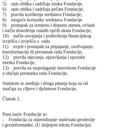
5) opis oblika i sadržaja znaka Fondacije,
6) opis oblika i sadržaja pečata Fondacije,
7) pravila korištenja sredstava Fondacije,
8) moguće korisnike sredstava Fondacije
9) postupak za izmjenu i dopunu statuta, ovlasti
i način donošenja ostalih općih akata Fondacije,
10) način usvajanja i podnošenja financijskog
izvješća i izvješća o radu
11) uvjeti i postupak za pripajanje, razdvajanje,
transformaciju ili prestanak rada Fondacije,
12) pravila stjecanja, upravljanja i uporabe
imetka Fondacije,
13) pravila za raspolaganje imovinom Fondacije
u slučaju prestanka rada Fondacije,
Statutom se uređuju i druga pitanja koja su od
značaja za ciljeve i djelatnost Fondacije.
Članak 2.
Puni naziv Fondacije je:
- Fondacija za stipendiranje studenata geodezije
i geoinformatike, (U daljnjem tekstu Fondacija)