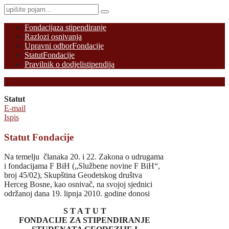
Fondacija
za stipendiranje
Razlozi osnivanja
Upravni odbor
Fondacije
Statut
Fondacije
Pravilnik o dodjeli
stipendija
Statut
E-mail
Ispis
Statut Fondacije
Na temelju članaka 20. i 22. Zakona o udrugama
i fondacijama F BiH („Službene novine F BiH“,
broj 45/02), Skupština Geodetskog društva
Herceg Bosne, kao osnivač, na svojoj sjednici
održanoj dana 19. lipnja 2010. godine donosi
S T A T U T
FONDACIJE ZA STIPENDIRANJE