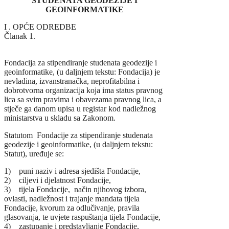
STUDENATA GEODEZIJE I
GEOINFORMATIKE
I . OPĆE ODREDBE
Članak 1.
Fondacija za stipendiranje studenata geodezije i
geoinformatike, (u daljnjem tekstu: Fondacija) je
nevladina, izvanstranačka, neprofitabilna i
dobrotvorna organizacija koja ima status pravnog
lica sa svim pravima i obavezama pravnog lica, a
stječe ga danom upisa u registar kod nadležnog
ministarstva u skladu sa Zakonom.
Statutom Fondacije za stipendiranje studenata
geodezije i geoinformatike, (u daljnjem tekstu:
Statut), uređuje se:
1) puni naziv i adresa sjedišta Fondacije,
2) ciljevi i djelatnost Fondacije,
3) tijela Fondacije, način njihovog izbora,
ovlasti, nadležnost i trajanje mandata tijela
Fondacije, kvorum za odlučivanje, pravila
glasovanja, te uvjete raspuštanja tijela Fondacije,
4) zastupanje i predstavljanje Fondacije,