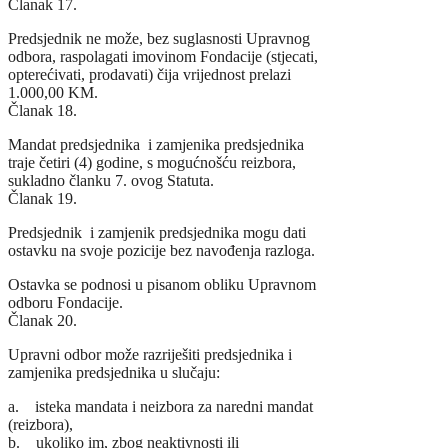
Članak 17.
Predsjednik ne može, bez suglasnosti Upravnog
odbora, raspolagati imovinom Fondacije (stjecati,
opterećivati, prodavati) čija vrijednost prelazi
1.000,00 KM.
Članak 18.
Mandat predsjednika i zamjenika predsjednika
traje četiri (4) godine, s mogućnošću reizbora,
sukladno članku 7. ovog Statuta.
Članak 19.
Predsjednik i zamjenik predsjednika mogu dati
ostavku na svoje pozicije bez navođenja razloga.
Ostavka se podnosi u pisanom obliku Upravnom
odboru Fondacije.
Članak 20.
Upravni odbor može razriješiti predsjednika i
zamjenika predsjednika u slučaju:
a. isteka mandata i neizbora za naredni mandat
(reizbora),
b. ukoliko im, zbog neaktivnosti ili