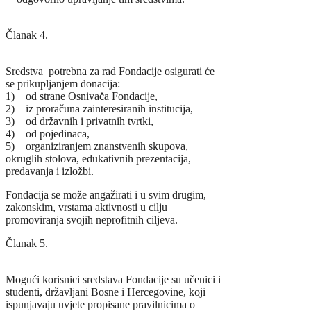
Članak 4.
Sredstva potrebna za rad Fondacije osigurati će
se prikupljanjem donacija:
1) od strane Osnivača Fondacije,
2) iz proračuna zainteresiranih institucija,
3) od državnih i privatnih tvrtki,
4) od pojedinaca,
5) organiziranjem znanstvenih skupova,
okruglih stolova, edukativnih prezentacija,
predavanja i izložbi.
Fondacija se može angažirati i u svim drugim,
zakonskim, vrstama aktivnosti u cilju
promoviranja svojih neprofitnih ciljeva.
Članak 5.
Mogući korisnici sredstava Fondacije su učenici i
studenti, državljani Bosne i Hercegovine, koji
ispunjavaju uvjete propisane pravilnicima o