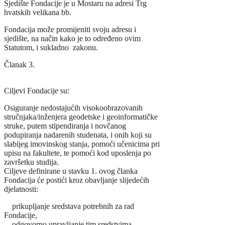
Sjedište Fondacije je u Mostaru na adresi Trg
hvatskih velikana bb.
Fondacija može promijeniti svoju adresu i
sjedište, na način kako je to određeno ovim
Statutom, i sukladno zakonu.
Članak 3.
Ciljevi Fondacije su:
Osiguranje nedostajućih visokoobrazovanih
stručnjaka/inženjera geodetske i geoinformatičke
struke, putem stipendiranja i novčanog
podupiranja nadarenih studenata, i onih koji su
slabijeg imovinskog stanja, pomoći učenicima pri
upisu na fakultete, te pomoći kod uposlenja po
završetku studija.
Ciljeve definirane u stavku 1. ovog članka
Fondacija će postići kroz obavljanje slijedećih
djelatnosti:
prikupljanje sredstava potrebnih za rad
Fondacije,
odgovorno upravljanje tim sredstvima.