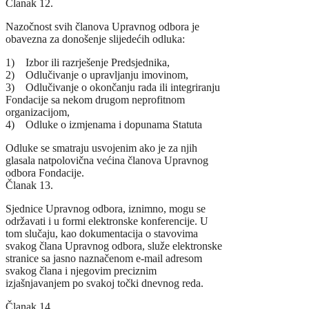
Članak 12.
Nazočnost svih članova Upravnog odbora je
obavezna za donošenje slijedećih odluka:
1) Izbor ili razrješenje Predsjednika,
2) Odlučivanje o upravljanju imovinom,
3) Odlučivanje o okončanju rada ili integriranju
Fondacije sa nekom drugom neprofitnom
organizacijom,
4) Odluke o izmjenama i dopunama Statuta
Odluke se smatraju usvojenim ako je za njih
glasala natpolovična većina članova Upravnog
odbora Fondacije.
Članak 13.
Sjednice Upravnog odbora, iznimno, mogu se
održavati i u formi elektronske konferencije. U
tom slučaju, kao dokumentacija o stavovima
svakog člana Upravnog odbora, služe elektronske
stranice sa jasno naznačenom e-mail adresom
svakog člana i njegovim preciznim
izjašnjavanjem po svakoj točki dnevnog reda.
Članak 14.