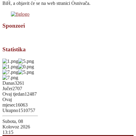
BiH, a objavit će se na web stranici Osnivača.
Sponzori
Statistika
Danas
3261
Jučer
2707
Ovaj tjedan
12487
Ovaj
mjesec
16063
Ukupno
1510757
Subota, 08
Kolovoz 2026
13:15