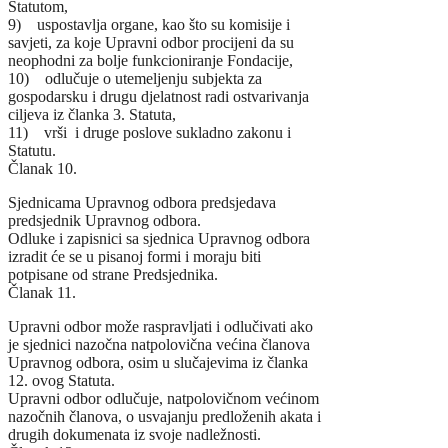
Statutom,
9) uspostavlja organe, kao što su komisije i
savjeti, za koje Upravni odbor procijeni da su
neophodni za bolje funkcioniranje Fondacije,
10) odlučuje o utemeljenju subjekta za
gospodarsku i drugu djelatnost radi ostvarivanja
ciljeva iz članka 3. Statuta,
11) vrši i druge poslove sukladno zakonu i
Statutu.
Članak 10.
Sjednicama Upravnog odbora predsjedava
predsjednik Upravnog odbora.
Odluke i zapisnici sa sjednica Upravnog odbora
izradit će se u pisanoj formi i moraju biti
potpisane od strane Predsjednika.
Članak 11.
Upravni odbor može raspravljati i odlučivati ako
je sjednici nazočna natpolovična većina članova
Upravnog odbora, osim u slučajevima iz članka
12. ovog Statuta.
Upravni odbor odlučuje, natpolovičnom većinom
nazočnih članova, o usvajanju predloženih akata i
drugih dokumenata iz svoje nadležnosti.