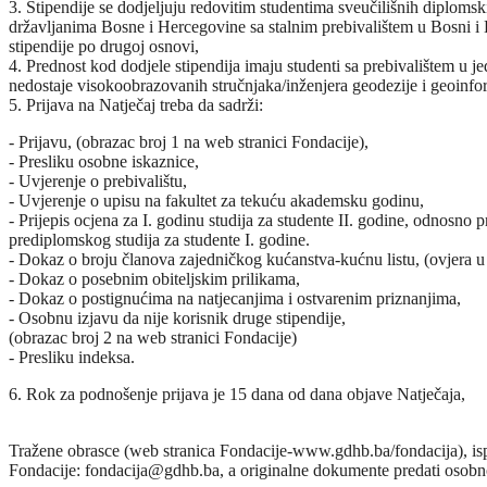
3. Stipendije se dodjeljuju redovitim studentima sveučilišnih diplomsk
državljanima Bosne i Hercegovine sa stalnim prebivalištem u Bosni i H
stipendije po drugoj osnovi,
4. Prednost kod dodjele stipendija imaju studenti sa prebivalištem u
nedostaje visokoobrazovanih stručnjaka/inženjera geodezije i geoinfo
5. Prijava na Natječaj treba da sadrži:
- Prijavu, (obrazac broj 1 na web stranici Fondacije),
- Presliku osobne iskaznice,
- Uvjerenje o prebivalištu,
- Uvjerenje o upisu na fakultet za tekuću akademsku godinu,
- Prijepis ocjena za I. godinu studija za studente II. godine, odnosno p
prediplomskog studija za studente I. godine.
- Dokaz o broju članova zajedničkog kućanstva-kućnu listu, (ovjera u 
- Dokaz o posebnim obiteljskim prilikama,
- Dokaz o postignućima na natjecanjima i ostvarenim priznanjima,
- Osobnu izjavu da nije korisnik druge stipendije,
(obrazac broj 2 na web stranici Fondacije)
- Presliku indeksa.
6. Rok za podnošenje prijava je 15 dana od dana objave Natječaja,
Tražene obrasce (web stranica Fondacije-www.gdhb.ba/fondacija), ispun
Fondacije:
, a originalne dokumente predati osobn