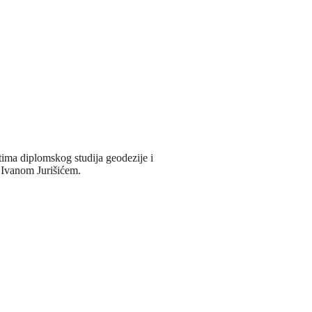
tima diplomskog studija geodezije i
 Ivanom Jurišićem.