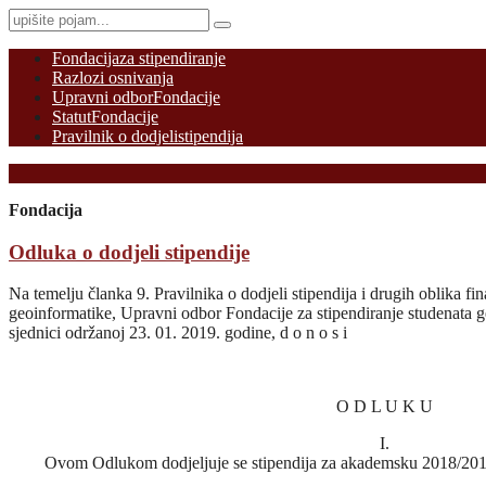
Fondacija
za stipendiranje
Razlozi osnivanja
Upravni odbor
Fondacije
Statut
Fondacije
Pravilnik o dodjeli
stipendija
Fondacija
Odluka o dodjeli stipendije
Na temelju članka 9. Pravilnika o dodjeli stipendija i drugih oblika fi
geoinformatike, Upravni odbor Fondacije za stipendiranje studenata g
sjednici održanoj 23. 01. 2019. godine, d o n o s i
O D L U K U
I.
Ovom Odlukom dodjeljuje se stipendija za akademsku 2018/201