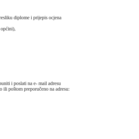
resliku diplome i prijepis ocjena
općini),
iti i poslati na e- mail adresu
o ili poštom preporučeno na adresu: