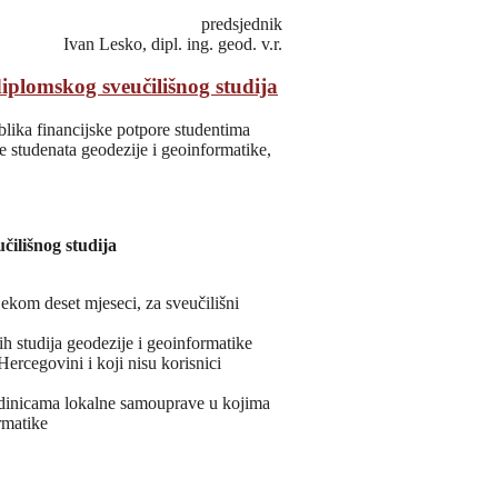
predsjednik
Ivan Lesko, dipl. ing. geod. v.r.
plomskog sveučilišnog studija
oblika financijske potpore studentima
e studenata geodezije i geoinformatike,
čilišnog studija
ekom deset mjeseci, za sveučilišni
ih studija geodezije i geoinformatike
ercegovini i koji nisu korisnici
 jedinicama lokalne samouprave u kojima
rmatike