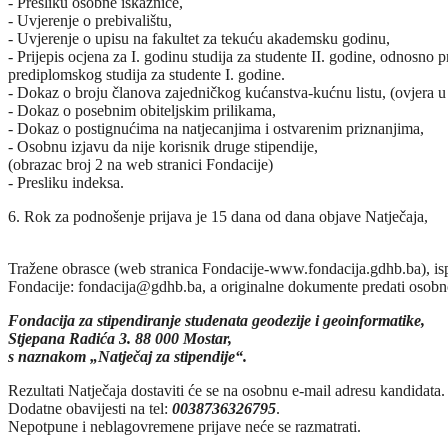
- Presliku osobne iskaznice,
- Uvjerenje o prebivalištu,
- Uvjerenje o upisu na fakultet za tekuću akademsku godinu,
- Prijepis ocjena za I. godinu studija za studente II. godine, odnosno p
prediplomskog studija za studente I. godine.
- Dokaz o broju članova zajedničkog kućanstva-kućnu listu, (ovjera u 
- Dokaz o posebnim obiteljskim prilikama,
- Dokaz o postignućima na natjecanjima i ostvarenim priznanjima,
- Osobnu izjavu da nije korisnik druge stipendije,
(obrazac broj 2 na web stranici Fondacije)
- Presliku indeksa.
6. Rok za podnošenje prijava je 15 dana od dana objave Natječaja,
Tražene obrasce (web stranica Fondacije-www.fondacija.gdhb.ba), ispun
Fondacije:
, a originalne dokumente predati osobn
Fondacija za stipendiranje studenata geodezije i geoinformatike,
Stjepana Radića 3. 88 000 Mostar,
s naznakom „Natječaj za stipendije“.
Rezultati Natječaja dostaviti će se na osobnu e-mail adresu kandidata.
Dodatne obavijesti na tel:
0038736326795
.
Nepotpune i neblagovremene prijave neće se razmatrati.