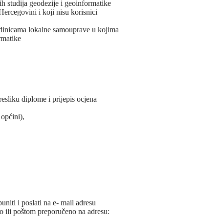
ih studija geodezije i geoinformatike
ercegovini i koji nisu korisnici
 jedinicama lokalne samouprave u kojima
rmatike
resliku diplome i prijepis ocjena
općini),
iti i poslati na e- mail adresu
o ili poštom preporučeno na adresu: