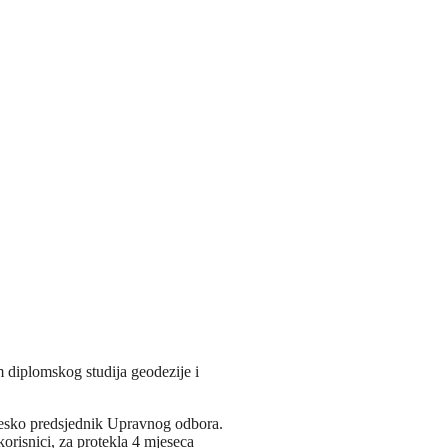
 diplomskog studija geodezije i
Lesko predsjednik Upravnog odbora.
orisnici, za protekla 4 mjeseca