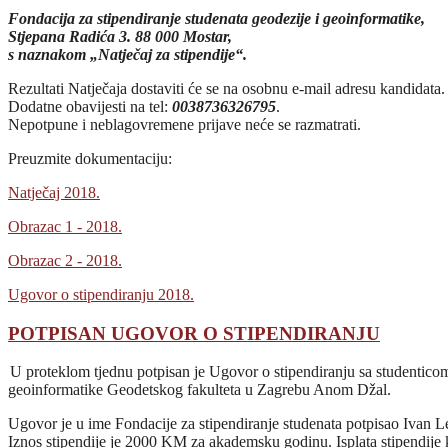
Fondacija za stipendiranje studenata geodezije i geoinformatike,
Stjepana Radića 3. 88 000 Mostar,
s naznakom „Natječaj za stipendije“.
Rezultati Natječaja dostaviti će se na osobnu e-mail adresu kandidata.
Dodatne obavijesti na tel:
0038736326795
.
Nepotpune i neblagovremene prijave neće se razmatrati.
Preuzmite dokumentaciju:
Natječaj 2018.
Obrazac 1 - 2018.
Obrazac 2 - 2018.
Ugovor o stipendiranju 2018.
POTPISAN UGOVOR O STIPENDIRANJU
U proteklom tjednu potpisan je Ugovor o stipendiranju sa studenticom
geoinformatike Geodetskog fakulteta u Zagrebu Anom Džal.
Ugovor je u ime Fondacije za stipendiranje studenata potpisao Ivan 
Iznos stipendije je 2000 KM za akademsku godinu. Isplata stipendije k