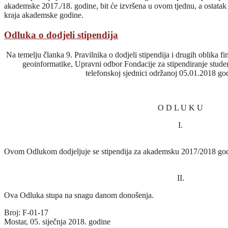
akademske 2017./18. godine, bit će izvršena u ovom tjednu, a ostatak 
kraja akademske godine.
Odluka o dodjeli stipendija
Na temelju članka 9. Pravilnika o dodjeli stipendija i drugih oblika f
geoinformatike, Upravni odbor Fondacije za stipendiranje studen
telefonskoj sjednici održanoj 05.01.2018 godi
O D L U K U
I.
Ovom Odlukom dodjeljuje se stipendija za akademsku 2017/2018 god
II.
Ova Odluka stupa na snagu danom donošenja.
Broj: F-01-17
Mostar, 05. siječnja 2018. godine