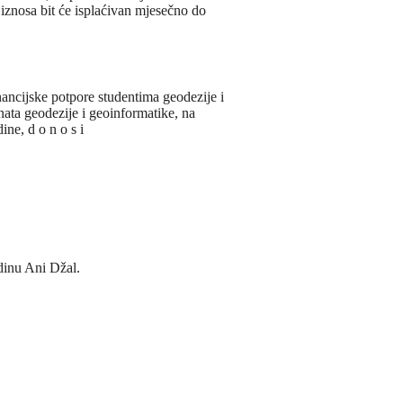
iznosa bit će isplaćivan mjesečno do
inancijske potpore studentima geodezije i
ata geodezije i geoinformatike, na
ne, d o n o s i
inu Ani Džal.