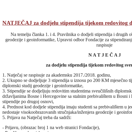
NATJEČAJ za dodjelu stipendija tijekom redovitog di
Na temelju članka 1. i 4. Pravilnika o dodjeli stipendija i drugih 
geodezije i geoinformatike, Upravni odbor Fondacije za stipendiranj
raspisuje
N A T J E Č A J
za dodjelu stipendija tijekom redovitog sveu
1. Natječaj se raspisuje za akademsku 2017./2018. godinu,
2. Ukupno se dodjeljuje 3 stipendija u iznosu po 200 KM mjesečno tij
diplomski studij geodezije i geoinformatike,
3. Stipendije se dodjeljuju redovitim studentima sveučilišnih diplomsk
državljanima Bosne i Hercegovine sa stalnim prebivalištem u Bosni i H
stipendije po drugoj osnovi,
4. Prednost kod dodjele stipendija imaju studenti sa prebivalištem u
nedostaje visokoobrazovanih stručnjaka/inženjera geodezije i geoinfo
5. Prijava na Natječaj treba da sadrži:
- Prijavu, (obrazac broj 1 na web stranici Fondacije),