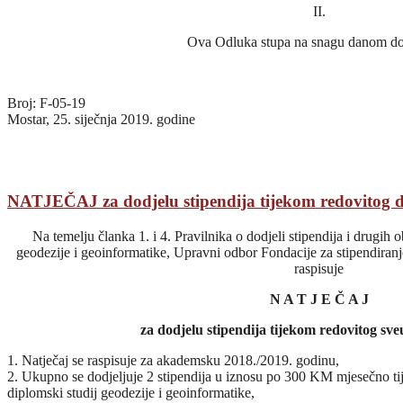
II.
Ova Odluka stupa na snagu danom do
Broj: F-05-19
Mostar, 25. siječnja 2019. godine
NATJEČAJ za dodjelu stipendija tijekom redovitog di
Na temelju članka 1. i 4. Pravilnika o dodjeli stipendija i drugih 
geodezije i geoinformatike, Upravni odbor Fondacije za stipendiranj
raspisuje
N A T J E Č A J
za dodjelu stipendija tijekom redovitog sveu
1. Natječaj se raspisuje za akademsku 2018./2019. godinu,
2. Ukupno se dodjeljuje 2 stipendija u iznosu po 300 KM mjesečno tij
diplomski studij geodezije i geoinformatike,