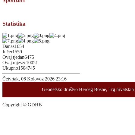
Sponzori
Statistika
Danas
1654
Jučer
1559
Ovaj tjedan
6475
Ovaj mjesec
10051
Ukupno
1504745
Četvrtak, 06 Kolovoz 2026 23:16
Geodetsko društvo Herceg Bosne, Trg hrvatskih 
Copyright © GDHB