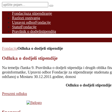
Fondacija
za stipendiranje
Razlozi osnivanja
Upravni odbor
Fondacije
Statut
Fondacije
Pravilnik o dodjeli
stipendija
Fondacija
Odluka o dodjeli stipendije
Odluka o dodjeli stipendije
Na temelju članka 9. Pravilnika o dodjeli stipendija i drugih oblika fi
geoinformatike, Upravni odbor Fondacije za stipendiranje studenata ge
održanoj u Mostaru 30.12.2011.godine, donosi
Odluku o dodjeli stipendije
Preuzmi odluku