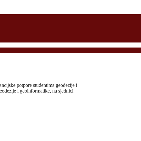
nancijske potpore studentima geodezije i
odezije i geoinformatike, na sjednici