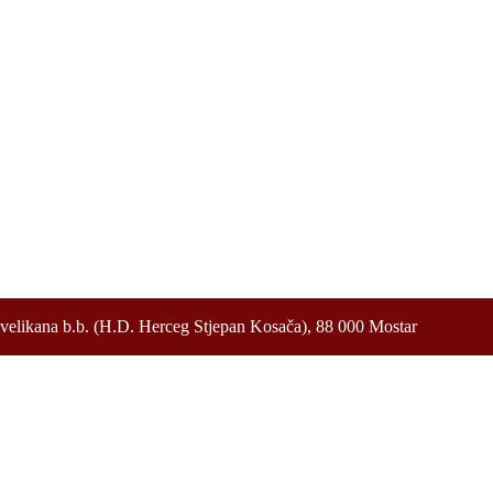
velikana b.b. (H.D. Herceg Stjepan Kosača), 88 000 Mostar